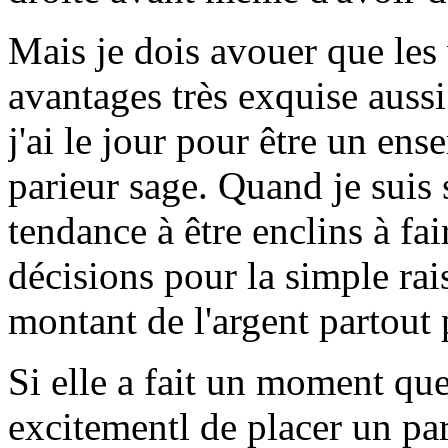
Mais je dois avouer que les
avantages très exquise aussi
j'ai le jour pour être un en
parieur sage. Quand je suis 
tendance à être enclins à fai
décisions pour la simple rai
montant de l'argent partout
Si elle a fait un moment qu
excitementl de placer un pari