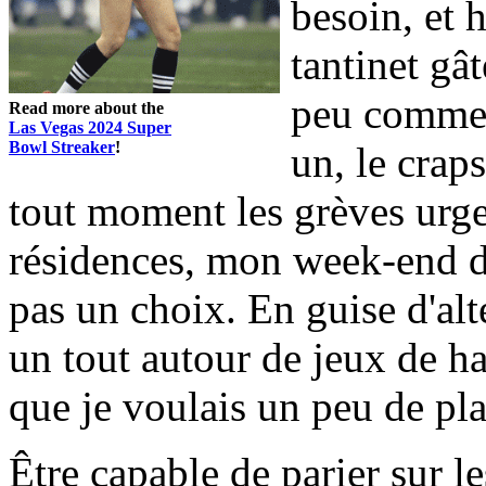
besoin, et 
tantinet gât
peu comme ê
Read more about the
Las Vegas 2024 Super
Bowl Streaker
!
un, le crap
tout moment les grèves urge
résidences, mon week-end de
pas un choix. En guise d'alt
un tout autour de jeux de h
que je voulais un peu de plai
Être capable de parier sur 