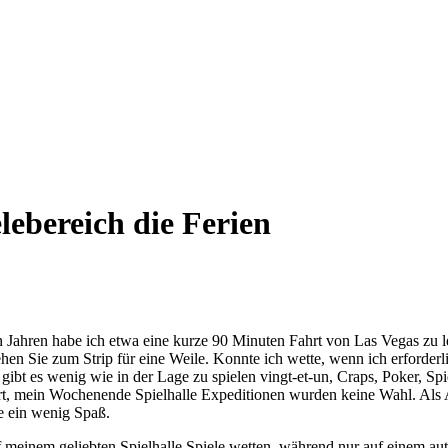
lebereich die Ferien
en Jahren habe ich etwa eine kurze 90 Minuten Fahrt von Las Vegas zu 
ehen Sie zum Strip für eine Weile. Konnte ich wette, wenn ich erforderl
ibt es wenig wie in der Lage zu spielen vingt-et-un, Craps, Poker, Sp
t, mein Wochenende Spielhalle Expeditionen wurden keine Wahl. Als A
e ein wenig Spaß.
f meinem geliebten Spielhalle Spiele wetten, während nur auf einem au