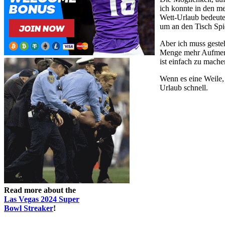
ich konnte in den me
Wett-Urlaub bedeute
um an den Tisch Spi
Aber ich muss geste
Menge mehr Aufmerks
ist einfach zu mache
Wenn es eine Weile, 
Urlaub schnell.
Read more about the
Las Vegas 2024 Super
Bowl Streaker
!