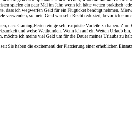
isten spielen ein paar Mal im Jahr, wenn ich hätte wetten praktisch jed
te, dass ich wegwerfen Geld für ein Flugticket benötigt nehmen, Mietw
ele verwenden, so mein Geld war sehr Recht reduziert, bevor ich einm
hen, dass Gaming-Ferien einige sehr exquisite Vorteile zu haben. Zum 
amkeit und weise Wettkunden. Wenn ich auf ein Wetten Urlaub bin, n
n, möchte ich meine viel Geld um für die Dauer meines Urlaubs zu halt
seit Sie haben die excitementl der Platzierung einer erheblichen Einsat