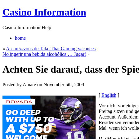
Casino Information
Casino Information Help
home
«
Assurez-vous de Take That Gaming vacances
No ingerir una bebida alcohólica … Jugar!
»
Achten Sie darauf, dass der Spie
Posted by Amare on November 5th, 2009
[
English
]
Vor nicht vor einig
Freitag sitzen und g
Account. Außerdem g
Residenzen veränder
Mal, wenn ich wollt
Die Möglichkeit, au