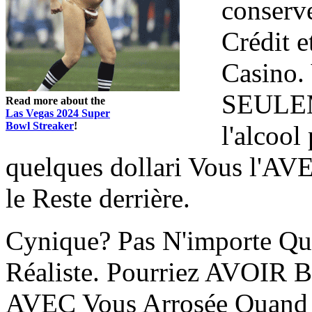
conserve
Crédit e
Casino.
SEULEME
Read more about the
Las Vegas 2024 Super
Bowl Streaker
!
l'alcool
quelques dollari Vous l'AVEZ
le Reste derrière.
Cynique? Pas N'importe Qu
Réaliste. Pourriez AVOIR 
AVEC Vous Arrosée Quand V