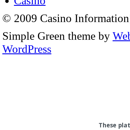
Casino
© 2009 Casino Information
Simple Green theme by
Web
WordPress
These pla