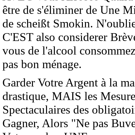
être de s'éliminer de Une 
de scheißt Smokin. N'oublie
C'EST also considerer Brève
vous de l'alcool consommez
pas bon ménage.
Garder Votre Argent à la m
drastique, MAIS les Mesure
Spectaculaires des obligat
Gagner, Alors "Ne pas Buvez