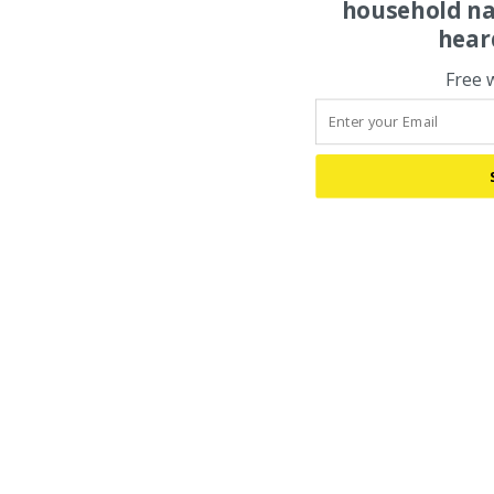
household na
hear
Free 