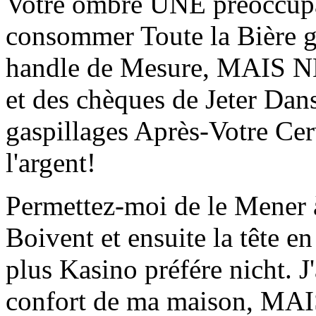
Votre ombre UNE preoccupaz
consommer Toute la Bière g
handle de Mesure, MAIS NE 
et des chèques de Jeter Da
gaspillages Après-Votre Ce
l'argent!
Permettez-moi de le Mener à
Boivent et ensuite la tête 
plus Kasino préfére nicht. 
confort de ma maison, MAIS