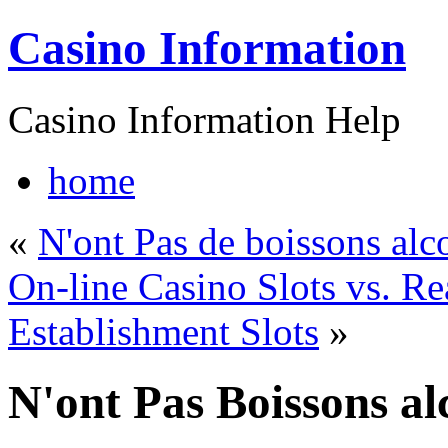
Casino Information
Casino Information Help
home
«
N'ont Pas de boissons alc
On-line Casino Slots vs. R
Establishment Slots
»
N'ont Pas Boissons al