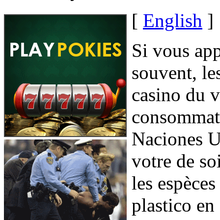
[
English
]
Si vous ap
souvent, le
casino du v
consommati
Naciones Un
votre de soi
les espèces
plastico en