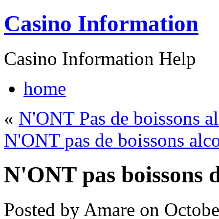
Casino Information
Casino Information Help
home
«
N'ONT Pas de boissons al
N'ONT pas de boissons alco
N'ONT pas boissons d
Posted by Amare on Octobe