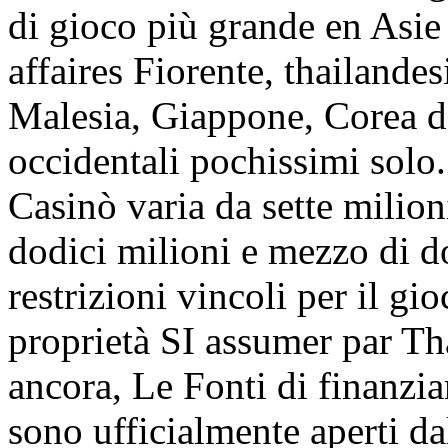
di gioco più grande en Asie
affaires Fiorente, thailandes
Malesia, Giappone, Corea d
occidentali pochissimi solo.
Casinò varia da sette milion
dodici milioni e mezzo di do
restrizioni vincoli per il gi
proprietà SI assumer par Tha
ancora, Le Fonti di finanzia
sono ufficialmente aperti da