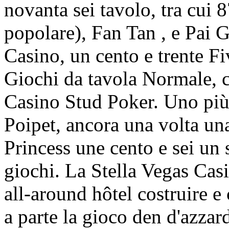
novanta sei tavolo, tra cui 
popolare), Fan Tan , e Pai G
Casino, un cento e trente Fi
Giochi da tavola Normale, c
Casino Stud Poker. Uno più
Poipet, ancora una volta una
Princess une cento e sei un 
giochi. La Stella Vegas Casi
all-around hôtel costruire 
a parte la gioco den d'azzar