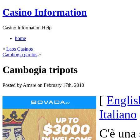
Casino Information
Casino Information Help
home
«
Laos Casinos
Cambogia garitos
»
Cambogia tripots
Posted by Amare on February 17th, 2010
[
Englis
Italiano
C'è una 