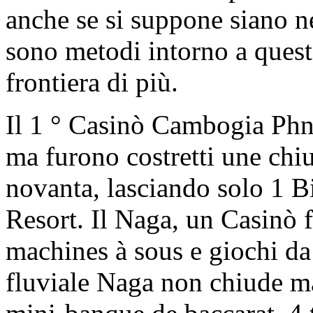
anche se si suppone siano nec
sono metodi intorno a quest
frontiera di più.
Il 1 ° Casinò Cambogia Ph
ma furono costretti une chi
novanta, lasciando solo 1 Bi
Resort. Il Naga, un Casinò 
machines à sous e giochi da 
fluviale Naga non chiude m