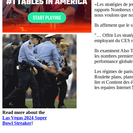
«Les stratégies de j
rapports Nombreux su
nous voulons que not
Ils affirment que le s
"… Offrir Les straté
employant du CES ré
Ils examinent Also To
les nombres premiers
performance globale 
Les régimes de paris
Roulette plans, pla
lire et Contient des 
les repaires Internet 
Read more about the
Las Vegas 2024 Super
Bowl Streaker
!