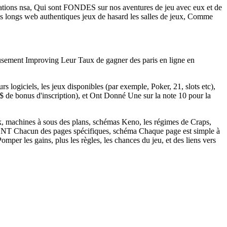
dations nsa, Qui sont FONDES sur nos aventures de jeu avec eux et de
es longs web authentiques jeux de hasard les salles de jeux, Comme
eusement Improving Leur Taux de gagner des paris en ligne en
s logiciels, les jeux disponibles (par exemple, Poker, 21, slots etc),
 de bonus d'inscription), et Ont Donné Une sur la note 10 pour la
ack, machines à sous des plans, schémas Keno, les régimes de Craps,
ONT Chacun des pages spécifiques, schéma Chaque page est simple à
omper les gains, plus les règles, les chances du jeu, et des liens vers