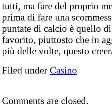
tutti, ma fare del proprio m
prima di fare una scommess
puntate di calcio è quello di
favorito, piuttosto che in ag
più delle volte, questo creer
Filed under
Casino
Comments are closed.