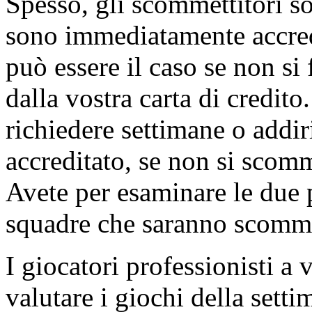
Spesso, gli scommettitori s
sono immediatamente accred
può essere il caso se non s
dalla vostra carta di credito
richiedere settimane o addir
accreditato, se non si scom
Avete per esaminare le due
squadre che saranno scomm
I giocatori professionisti a 
valutare i giochi della setti