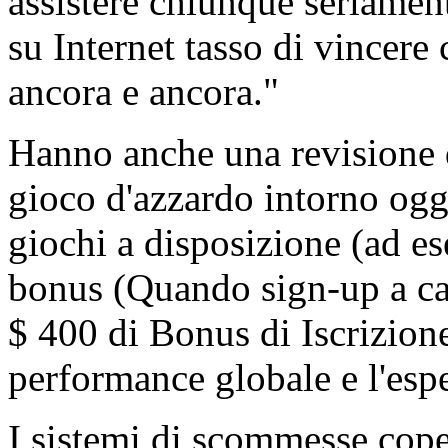
assistere chiunque seriamen
su Internet tasso di vincere 
ancora e ancora."
Hanno anche una revisione d
gioco d'azzardo intorno oggi
giochi a disposizione (ad es
bonus (Quando sign-up a ca
$ 400 di Bonus di Iscrizione)
performance globale e l'esp
I sistemi di scommesse coper