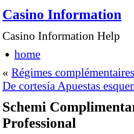
Casino Information
Casino Information Help
home
«
Régimes complémentaires 
De cortesía Apuestas esque
Schemi Complimentar
Professional