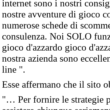
internet sono i nostri consig
nostre avventure di gioco co
numerose schede di scommes
consulenza. Noi SOLO funzi
gioco d'azzardo gioco d'az
nostra azienda sono eccelle
line ".
Esse affermano che il sito o
"… Per fornire le strategie