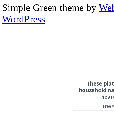
Simple Green theme by
Web
WordPress
These pla
household na
hear
Free 